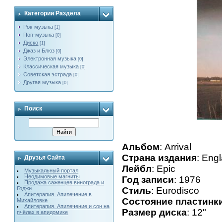
Категории Раздела
Рок-музыка
[1]
Поп-музыка
[0]
Диско
[1]
Джаз и Блюз
[0]
Электронная музыка
[0]
Классическая музыка
[0]
Советская эстрада
[0]
Другая музыка
[0]
Поиск
Альбом
: Arrival
Страна издания
: Eng
Друзья Сайта
Лейбл
: Epic
Музыкальный портал
Неодимовые магниты
Год записи
: 1976
Продажа саженцев винограда и
Годжи
Стиль
: Eurodisco
Апитерапия. Апилечение в
Состояние пластинк
Михайловке
Апитерапия. Апилечение и сон на
Размер диска
: 12"
пчёлах в апидомике