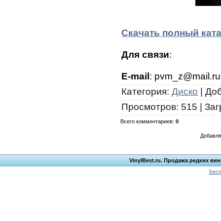
Скачать полный кат
Для связи
:
E-mail
: pvm_z@mail.ru
Категория
:
Диско
|
До
Просмотров
:
515
|
Заг
Всего комментариев
:
0
Добавля
VinylBest.ru. Продажа редких ви
Бесп