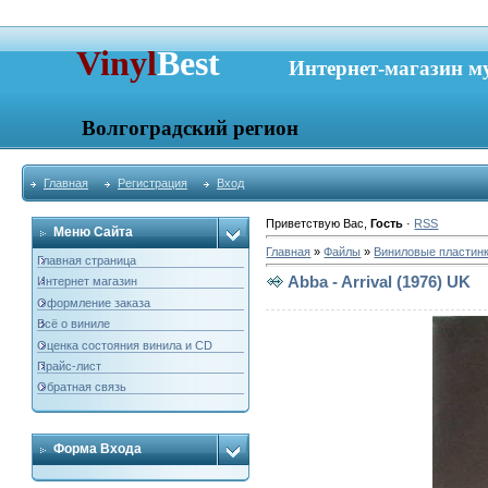
Vinyl
Best
Интернет-магазин м
Волгоградский регион
Главная
Регистрация
Вход
Приветствую Вас
,
Гость
·
RSS
Меню Сайта
Главная
»
Файлы
»
Виниловые пластин
Главная страница
Abba - Arrival (1976) UK
Интернет магазин
Оформление заказа
Всё о виниле
Оценка состояния винила и CD
Прайс-лист
Обратная связь
Форма Входа